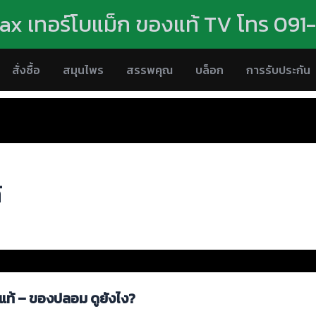
x เทอร์โบแม็ก ของแท้ TV โทร 091
สั่งซื้อ
สมุนไพร
สรรพคุณ
บล็อก
การรับประกัน
้
แท้ – ของปลอม ดูยังไง?