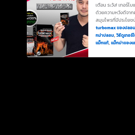
เตือน ระวัง! เทอร์โ
ด้วยความหวังดีจากผู
สมุนไพรที่มีประโยชน์ 
turbomax ของปลอ
,
กม่าปลอม
วิธีดูเทอร
,
แม็กแท้
แม็กม่าของแท