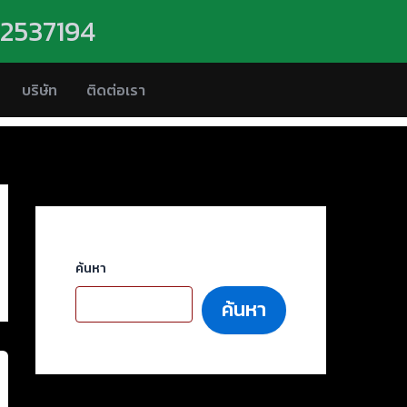
-2537194
บริษัท
ติดต่อเรา
ค้นหา
ค้นหา