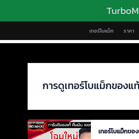
Skip
TurboMa
to
content
เทอร์โบแม็ก
ราคา
การดูเทอร์โบแม็กของแท
เทอร์โบแม็กของ